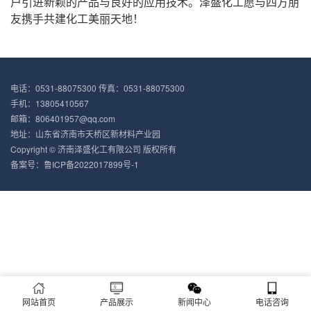
户引进新颖的产品与良好的应用技术。泽盛化工愿与四方朋
友携手共建化工美丽天地！
电话：0531-88075300 传真：0531-88075300
手机：13805410567
邮箱：806401957@qq.com
地址：山东省济南市天桥区新材料产业园
Copyright © 济南泽盛化工有限公司 版权所有
备案号：
鲁ICP备2022017899号-1
网站首页
产品展示
新闻中心
电话咨询