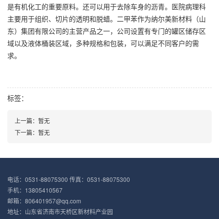
是有机化工的重要原料。还可以用于去除车身的沥青。医院病理科
主要用于组织、切片的透明和脱蜡。二甲苯作为纳尔美新材料（山
东）集团有限公司的主营产品之一，公司设置有专门的罐区储存区
域以及液体桶装区域，多种规格和包装，可以满足不同客户的需
求。
标签：
上一篇：暂无
下一篇：暂无
电话：0531-88075300 传真：0531-88075300
手机：13805410567
邮箱：806401957@qq.com
地址：山东省济南市天桥区新材料产业园