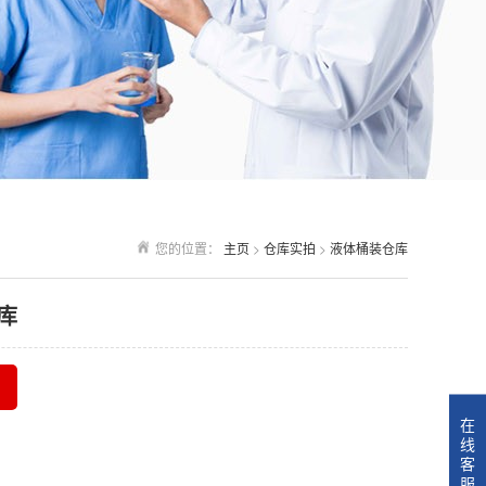
您的位置：
主页
>
仓库实拍
>
液体桶装仓库
库
在
线
客
服